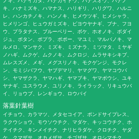
ノキ、ハナイカダ、ハナカイドウ、ハナズオウ、ハナノ
キ、ハナミズキ、ハマナス、ハリギリ、ハリグワ、ハルニ
レ、ハンカチノキ、ハンノキ、ヒメウツギ、ヒメシャラ、
ヒメリンゴ、ヒュウガミズキ、ビヨウヤナギ、ブナ、フヨ
ウ、プラタナス、ブルーベリー、ボケ、ホオノキ、ボダイ
ジュ、ボタン、ポプラ、ポポー、マユミ、マルバノキ、マ
ルメロ、マンサク、ミズキ、ミズナラ、ミツマタ、ミヤギ
ノハギ、ムクゲ、ムクノキ、ムクロジ、ムラサキシキブ、
ムレスズメ、メギ、メグスリノキ、モクゲンジ、モクレ
ン、モミジバフウ、ヤブデマリ、ヤマグワ、ヤマコウバ
シ、ヤマザクラ、ヤマハギ、ヤマブキ、ヤマボウシ、ユキ
ヤナギ、ユスラウメ、ユリノキ、ライラック、リキュウバ
イ、リョウブ、レンギョウ、ロウバイ
落葉針葉樹
イチョウ、カラマツ、メタセコイア、ポンドサイプレス、
ラクウショウ、モウソウチク、マダケ、キッコウチク、ホ
テイチク、キンメイチク、ナリヒラダケ、クロチク、ヤダ
ケ、クマザサ、オカメザサ、チゴザサ、オロシマチク