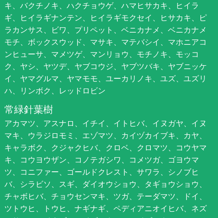
キ、バクチノキ、ハクチョウゲ、ハマヒサカキ、ヒイラ
ギ、ヒイラギナンテン、ヒイラギモクセイ、ヒサカキ、ピ
ラカンサス、ビワ、プリペット、ベニカナメ、ベニカナメ
モチ、ボックスウッド、マサキ、マテバシイ、マホニアコ
ンヒューサ、マメツゲ、マンリョウ、モチノキ、モッコ
ク、ヤシ、ヤツデ、ヤブコウジ、ヤブツバキ、ヤブニッケ
イ、ヤマグルマ、ヤマモモ、ユーカリノキ、ユズ、ユズリ
ハ、リンボク、レッドロビン
常緑針葉樹
アカマツ、アスナロ、イチイ、イトヒバ、イヌガヤ、イヌ
マキ、ウラジロモミ、エゾマツ、カイヅカイブキ、カヤ、
キャラボク、クジャクヒバ、クロベ、クロマツ、コウヤマ
キ、コウヨウザン、コノテガシワ、コメツガ、ゴヨウマ
ツ、コニファー、ゴールドクレスト、サワラ、シノブヒ
バ、シラビソ、スギ、ダイオウショウ、タギョウショウ、
チャボヒバ、チョウセンマキ、ツガ、テーダマツ、ドイ、
ツトウヒ、トウヒ、ナギナギ、ペディアニオイヒバ、ネズ