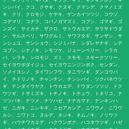
ンシバイ、クコ、クサギ、クヌギ、クマシデ、クマノミズ
キ、クリ、クロモジ、ケヤキ、ゲンカイツツジ、コウゾ、
コデマリ、コナラ、コバノガマズミ、コブシ、ゴマギ、ゴ
ンズイ、サイカチ、ザクロ、サトウカエデ、サラサドウダ
ン、サルスベリ、サワグルミ、サワフタギ、サンザシ、サ
ンシュユ、サンショウ、シジミバナ、シダレヤナギ、シデ
コブシ、シナノキ、シモツケ、ジューンベリー、シラカ
バ、シラキ、シロモジ、ズミ、スモモ、スモークツリー、
セイヨウボダイジュ、セイヨウニンジンボク、センダン、
ソメイヨシノ、タイワンフウ、タニウツギ、ダンコウバ
イ、チドリノキ、チャンチン、チンシバイ、ツクバネウツ
ギ、テンダイウヤク、トウカエデ、ドウダンツツジ、ドク
ウツギ、トサミズキ、トチノキ、トチュウ、トネリコ、ナ
ツツバキ、ナツメ、ナツハゼ、ナナカマド、ナンキンハ
ゼ、ニガキ、ニシキギ、ニセアカシア、ニワウメ、ニワウ
ルシ、ニワトコ、ヌルデ、ネジキ、ネムノキ、ノリウツ
ギ、ハウチワカエデ、ハクウンボク、ハコネウツギ、ハゼ