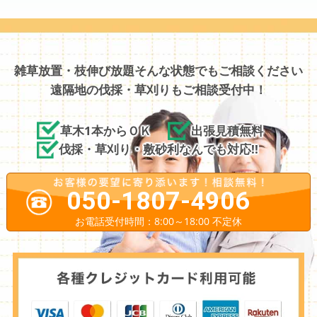
雑草放置・枝伸び放題そんな状態でもご相談ください
遠隔地の伐採・草刈りもご相談受付中！
草木1本からＯＫ
出張見積無料
伐採・草刈り・敷砂利なんでも対応!!
050-1807-4906
お電話受付時間：8:00～18:00 不定休