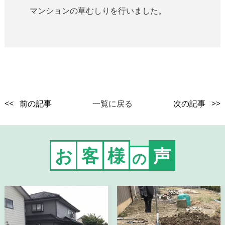
マンションの草むしりを行いました。
<< 前の記事
一覧に戻る
次の記事 >>
お
客
様
声
の