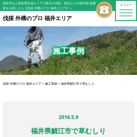
福井市など福井県全域エリアで庭木の伐採・剪定などの植木屋/造園
メニュー
屋をお探しなら【伐採 外構のプロ 福井エリア】へ
toggle
naviga
伐採 外構のプロ 福井エリア
施工事例
伐採 外構のプロ 福井エリア
>
施工実績
>
福井県鯖江市で草むしり
2016.5.9
福井県鯖江市で草むしり