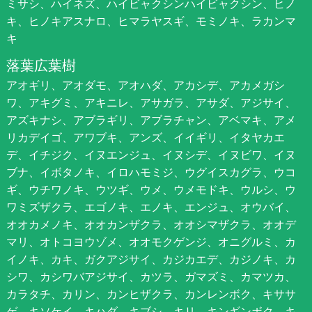
ミサシ、ハイネズ、ハイビャクシンハイビャクシン、ヒノ
キ、ヒノキアスナロ、ヒマラヤスギ、モミノキ、ラカンマ
キ
落葉広葉樹
アオギリ、アオダモ、アオハダ、アカシデ、アカメガシ
ワ、アキグミ、アキニレ、アサガラ、アサダ、アジサイ、
アズキナシ、アブラギリ、アブラチャン、アベマキ、アメ
リカデイゴ、アワブキ、アンズ、イイギリ、イタヤカエ
デ、イチジク、イヌエンジュ、イヌシデ、イヌビワ、イヌ
ブナ、イボタノキ、イロハモミジ、ウグイスカグラ、ウコ
ギ、ウチワノキ、ウツギ、ウメ、ウメモドキ、ウルシ、ウ
ワミズザクラ、エゴノキ、エノキ、エンジュ、オウバイ、
オオカメノキ、オオカンザクラ、オオシマザクラ、オオデ
マリ、オトコヨウゾメ、オオモクゲンジ、オニグルミ、カ
イノキ、カキ、ガクアジサイ、カジカエデ、カジノキ、カ
シワ、カシワバアジサイ、カツラ、ガマズミ、カマツカ、
カラタチ、カリン、カンヒザクラ、カンレンボク、キササ
ゲ、キソケイ、キハダ、キブシ、キリ、キンギンボク、キ