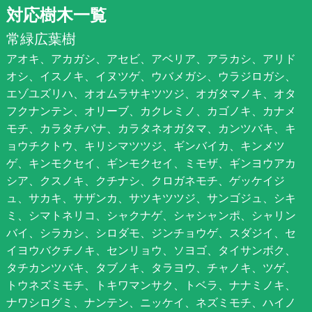
対応樹木一覧
常緑広葉樹
アオキ、アカガシ、アセビ、アベリア、アラカシ、アリド
オシ、イスノキ、イヌツゲ、ウバメガシ、ウラジロガシ、
エゾユズリハ、オオムラサキツツジ、オガタマノキ、オタ
フクナンテン、オリーブ、カクレミノ、カゴノキ、カナメ
モチ、カラタチバナ、カラタネオガタマ、カンツバキ、キ
ョウチクトウ、キリシマツツジ、ギンバイカ、キンメツ
ゲ、キンモクセイ、ギンモクセイ、ミモザ、ギンヨウアカ
シア、クスノキ、クチナシ、クロガネモチ、ゲッケイジ
ュ、サカキ、サザンカ、サツキツツジ、サンゴジュ、シキ
ミ、シマトネリコ、シャクナゲ、シャシャンポ、シャリン
バイ、シラカシ、シロダモ、ジンチョウゲ、スダジイ、セ
イヨウバクチノキ、センリョウ、ソヨゴ、タイサンボク、
タチカンツバキ、タブノキ、タラヨウ、チャノキ、ツゲ、
トウネズミモチ、トキワマンサク、トベラ、ナナミノキ、
ナワシログミ、ナンテン、ニッケイ、ネズミモチ、ハイノ