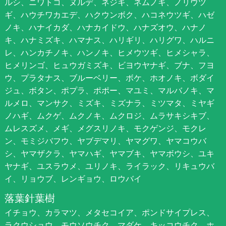
ルシ、ニワトコ、ヌルデ、ネジキ、ネムノキ、ノリウツ
ギ、ハウチワカエデ、ハクウンボク、ハコネウツギ、ハゼ
ノキ、ハナイカダ、ハナカイドウ、ハナズオウ、ハナノ
キ、ハナミズキ、ハマナス、ハリギリ、ハリグワ、ハルニ
レ、ハンカチノキ、ハンノキ、ヒメウツギ、ヒメシャラ、
ヒメリンゴ、ヒュウガミズキ、ビヨウヤナギ、ブナ、フヨ
ウ、プラタナス、ブルーベリー、ボケ、ホオノキ、ボダイ
ジュ、ボタン、ポプラ、ポポー、マユミ、マルバノキ、マ
ルメロ、マンサク、ミズキ、ミズナラ、ミツマタ、ミヤギ
ノハギ、ムクゲ、ムクノキ、ムクロジ、ムラサキシキブ、
ムレスズメ、メギ、メグスリノキ、モクゲンジ、モクレ
ン、モミジバフウ、ヤブデマリ、ヤマグワ、ヤマコウバ
シ、ヤマザクラ、ヤマハギ、ヤマブキ、ヤマボウシ、ユキ
ヤナギ、ユスラウメ、ユリノキ、ライラック、リキュウバ
イ、リョウブ、レンギョウ、ロウバイ
落葉針葉樹
イチョウ、カラマツ、メタセコイア、ポンドサイプレス、
ラクウショウ、モウソウチク、マダケ、キッコウチク、ホ