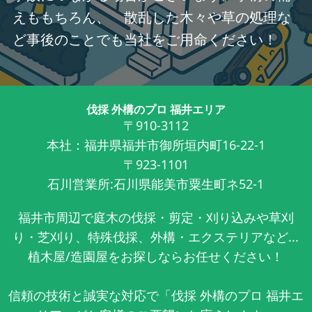
えももちろん、 散乱した木々や草の処理な
ど事後のことでも当社をご用命ください！
伐採 外構のプロ 福井エリア
〒910-3112
本社：福井県福井市御所垣内町16-22-1
〒923-1101
石川営業所:石川県能美市粟生町ネ52-1
福井市周辺で庭木の伐採・剪定・刈り込みや草刈
り・芝刈り、特殊伐採、外構・エクステリアなど...
植木屋/造園屋をお探しならお任せください！
信頼の技術と誠実な対応で「伐採 外構のプロ 福井エ