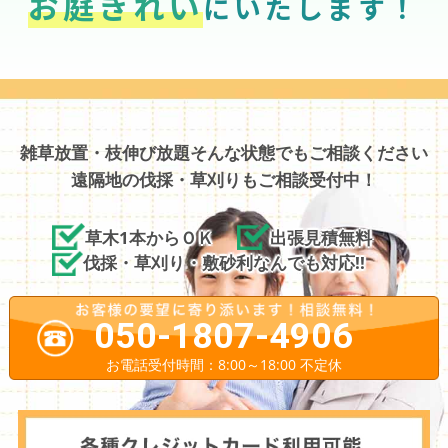
お庭きれい
にいたします！
雑草放置・枝伸び放題そんな状態でもご相談ください
遠隔地の伐採・草刈りもご相談受付中！
草木1本からＯＫ
出張見積無料
伐採・草刈り・敷砂利なんでも対応!!
050-1807-4906
お電話受付時間：8:00～18:00 不定休