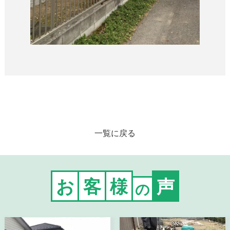
一覧に戻る
お
客
様
声
の