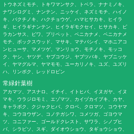
トウネズミモチ、トキワマンサク、トベラ、ナナミノキ、
ナワシログミ、ナンテン、ニッケイ、ネズミモチ、ハイノ
キ、バクチノキ、ハクチョウゲ、ハマヒサカキ、ヒイラ
ギ、ヒイラギナンテン、ヒイラギモクセイ、ヒサカキ、ピ
ラカンサス、ビワ、プリペット、ベニカナメ、ベニカナメ
モチ、ボックスウッド、マサキ、マテバシイ、マホニアコ
ンヒューサ、マメツゲ、マンリョウ、モチノキ、モッコ
ク、ヤシ、ヤツデ、ヤブコウジ、ヤブツバキ、ヤブニッケ
イ、ヤマグルマ、ヤマモモ、ユーカリノキ、ユズ、ユズリ
ハ、リンボク、レッドロビン
常緑針葉樹
アカマツ、アスナロ、イチイ、イトヒバ、イヌガヤ、イヌ
マキ、ウラジロモミ、エゾマツ、カイヅカイブキ、カヤ、
キャラボク、クジャクヒバ、クロベ、クロマツ、コウヤマ
キ、コウヨウザン、コノテガシワ、コメツガ、ゴヨウマ
ツ、コニファー、ゴールドクレスト、サワラ、シノブヒ
バ、シラビソ、スギ、ダイオウショウ、タギョウショウ、