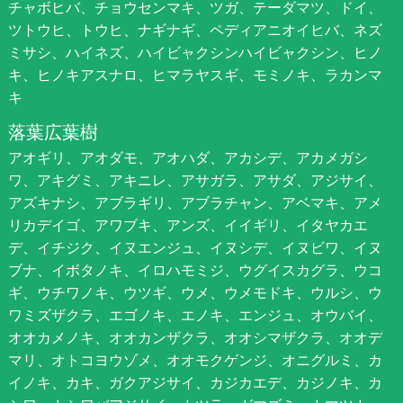
チャボヒバ、チョウセンマキ、ツガ、テーダマツ、ドイ、
ツトウヒ、トウヒ、ナギナギ、ペディアニオイヒバ、ネズ
ミサシ、ハイネズ、ハイビャクシンハイビャクシン、ヒノ
キ、ヒノキアスナロ、ヒマラヤスギ、モミノキ、ラカンマ
キ
落葉広葉樹
アオギリ、アオダモ、アオハダ、アカシデ、アカメガシ
ワ、アキグミ、アキニレ、アサガラ、アサダ、アジサイ、
アズキナシ、アブラギリ、アブラチャン、アベマキ、アメ
リカデイゴ、アワブキ、アンズ、イイギリ、イタヤカエ
デ、イチジク、イヌエンジュ、イヌシデ、イヌビワ、イヌ
ブナ、イボタノキ、イロハモミジ、ウグイスカグラ、ウコ
ギ、ウチワノキ、ウツギ、ウメ、ウメモドキ、ウルシ、ウ
ワミズザクラ、エゴノキ、エノキ、エンジュ、オウバイ、
オオカメノキ、オオカンザクラ、オオシマザクラ、オオデ
マリ、オトコヨウゾメ、オオモクゲンジ、オニグルミ、カ
イノキ、カキ、ガクアジサイ、カジカエデ、カジノキ、カ