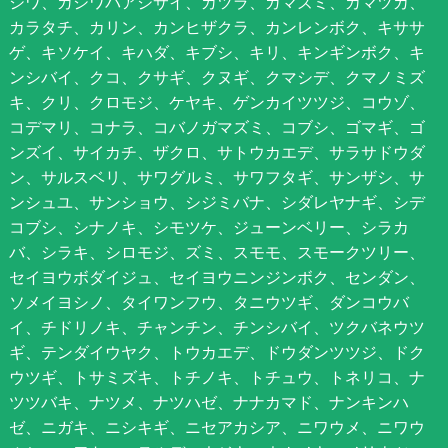
シワ、カシワバアジサイ、カツラ、ガマズミ、カマツカ、
カラタチ、カリン、カンヒザクラ、カンレンボク、キササ
ゲ、キソケイ、キハダ、キブシ、キリ、キンギンボク、キ
ンシバイ、クコ、クサギ、クヌギ、クマシデ、クマノミズ
キ、クリ、クロモジ、ケヤキ、ゲンカイツツジ、コウゾ、
コデマリ、コナラ、コバノガマズミ、コブシ、ゴマギ、ゴ
ンズイ、サイカチ、ザクロ、サトウカエデ、サラサドウダ
ン、サルスベリ、サワグルミ、サワフタギ、サンザシ、サ
ンシュユ、サンショウ、シジミバナ、シダレヤナギ、シデ
コブシ、シナノキ、シモツケ、ジューンベリー、シラカ
バ、シラキ、シロモジ、ズミ、スモモ、スモークツリー、
セイヨウボダイジュ、セイヨウニンジンボク、センダン、
ソメイヨシノ、タイワンフウ、タニウツギ、ダンコウバ
イ、チドリノキ、チャンチン、チンシバイ、ツクバネウツ
ギ、テンダイウヤク、トウカエデ、ドウダンツツジ、ドク
ウツギ、トサミズキ、トチノキ、トチュウ、トネリコ、ナ
ツツバキ、ナツメ、ナツハゼ、ナナカマド、ナンキンハ
ゼ、ニガキ、ニシキギ、ニセアカシア、ニワウメ、ニワウ