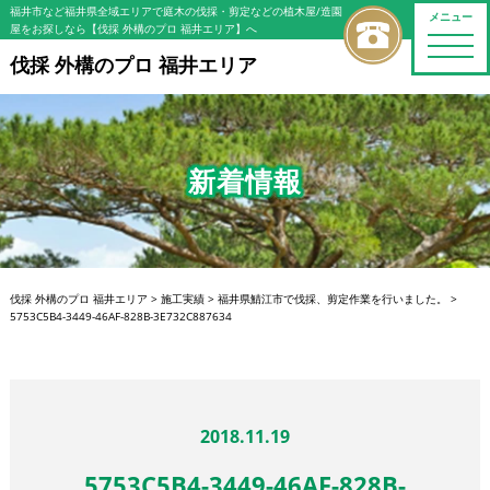
福井市など福井県全域エリアで庭木の伐採・剪定などの植木屋/造園
メニュー
屋をお探しなら【伐採 外構のプロ 福井エリア】へ
toggle
naviga
伐採 外構のプロ 福井エリア
新着情報
伐採 外構のプロ 福井エリア
>
施工実績
>
福井県鯖江市で伐採、剪定作業を行いました。
>
5753C5B4-3449-46AF-828B-3E732C887634
2018.11.19
5753C5B4-3449-46AF-828B-