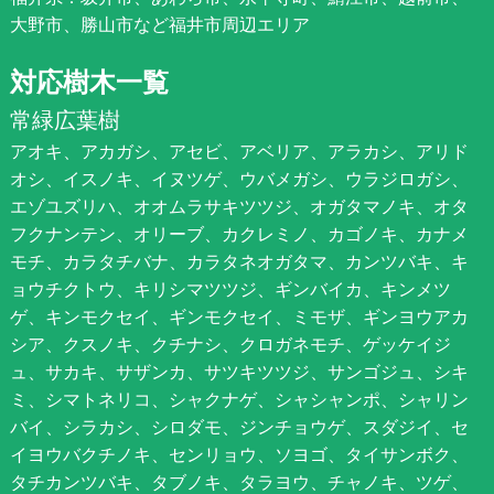
大野市、勝山市など福井市周辺エリア
対応樹木一覧
常緑広葉樹
アオキ、アカガシ、アセビ、アベリア、アラカシ、アリド
オシ、イスノキ、イヌツゲ、ウバメガシ、ウラジロガシ、
エゾユズリハ、オオムラサキツツジ、オガタマノキ、オタ
フクナンテン、オリーブ、カクレミノ、カゴノキ、カナメ
モチ、カラタチバナ、カラタネオガタマ、カンツバキ、キ
ョウチクトウ、キリシマツツジ、ギンバイカ、キンメツ
ゲ、キンモクセイ、ギンモクセイ、ミモザ、ギンヨウアカ
シア、クスノキ、クチナシ、クロガネモチ、ゲッケイジ
ュ、サカキ、サザンカ、サツキツツジ、サンゴジュ、シキ
ミ、シマトネリコ、シャクナゲ、シャシャンポ、シャリン
バイ、シラカシ、シロダモ、ジンチョウゲ、スダジイ、セ
イヨウバクチノキ、センリョウ、ソヨゴ、タイサンボク、
タチカンツバキ、タブノキ、タラヨウ、チャノキ、ツゲ、