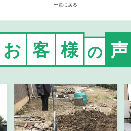
一覧に戻る
お
客
様
声
の