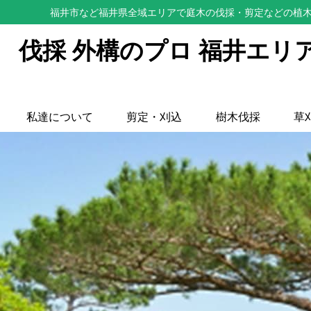
福井市など福井県全域エリアで庭木の伐採・剪定などの植木
伐採 外構のプロ 福井エリ
私達について
剪定・刈込
樹木伐採
草