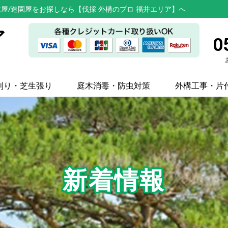
屋/造園屋をお探しなら【伐採 外構のプロ 福井エリア】へ
ア
0
刈り・芝生張り
庭木消毒・防虫対策
外構工事・片
新着情報