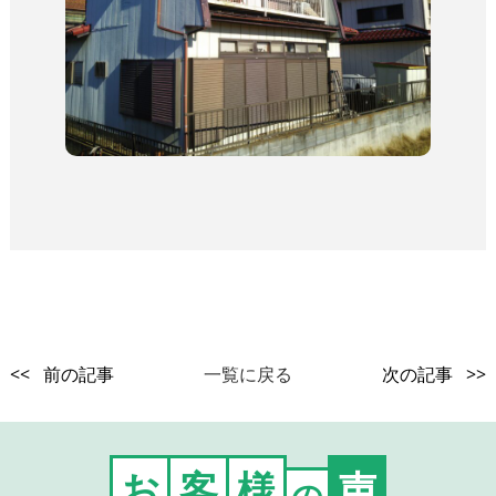
<< 前の記事
一覧に戻る
次の記事 >>
お
客
様
声
の