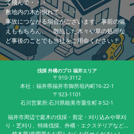
て飛んで・・・
敷地内の木が倒れて・・・
事故につながる場合がございます。事前の備
えももちろん、 散乱した木々や草の処理な
ど事後のことでも当社をご用命ください！
伐採 外構のプロ 福井エリア
〒910-3112
本社：福井県福井市御所垣内町16-22-1
〒923-1101
石川営業所:石川県能美市粟生町ネ52-1
福井市周辺で庭木の伐採・剪定・刈り込みや草刈
り・芝刈り、特殊伐採、外構・エクステリアなど...
植木屋/造園屋をお探しならお任せください！