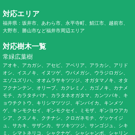
対応エリア
福井県：坂井市、あわら市、永平寺町、鯖江市、越前市、
大野市、勝山市など福井市周辺エリア
対応樹木一覧
常緑広葉樹
アオキ、アカガシ、アセビ、アベリア、アラカシ、アリド
オシ、イスノキ、イヌツゲ、ウバメガシ、ウラジロガシ、
エゾユズリハ、オオムラサキツツジ、オガタマノキ、オタ
フクナンテン、オリーブ、カクレミノ、カゴノキ、カナメ
モチ、カラタチバナ、カラタネオガタマ、カンツバキ、キ
ョウチクトウ、キリシマツツジ、ギンバイカ、キンメツ
ゲ、キンモクセイ、ギンモクセイ、ミモザ、ギンヨウアカ
シア、クスノキ、クチナシ、クロガネモチ、ゲッケイジ
ュ、サカキ、サザンカ、サツキツツジ、サンゴジュ、シキ
ミ、シマトネリコ、シャクナゲ、シャシャンポ、シャリン