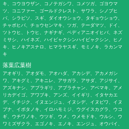
キ、コウヨウザン、コノテガシワ、コメツガ、ゴヨウマ
ツ、コニファー、ゴールドクレスト、サワラ、シノブヒ
バ、シラビソ、スギ、ダイオウショウ、タギョウショウ、
チャボヒバ、チョウセンマキ、ツガ、テーダマツ、ドイ、
ツトウヒ、トウヒ、ナギナギ、ペディアニオイヒバ、ネズ
ミサシ、ハイネズ、ハイビャクシンハイビャクシン、ヒノ
キ、ヒノキアスナロ、ヒマラヤスギ、モミノキ、ラカンマ
キ
落葉広葉樹
アオギリ、アオダモ、アオハダ、アカシデ、アカメガシ
ワ、アキグミ、アキニレ、アサガラ、アサダ、アジサイ、
アズキナシ、アブラギリ、アブラチャン、アベマキ、アメ
リカデイゴ、アワブキ、アンズ、イイギリ、イタヤカエ
デ、イチジク、イヌエンジュ、イヌシデ、イヌビワ、イヌ
ブナ、イボタノキ、イロハモミジ、ウグイスカグラ、ウコ
ギ、ウチワノキ、ウツギ、ウメ、ウメモドキ、ウルシ、ウ
ワミズザクラ、エゴノキ、エノキ、エンジュ、オウバイ、