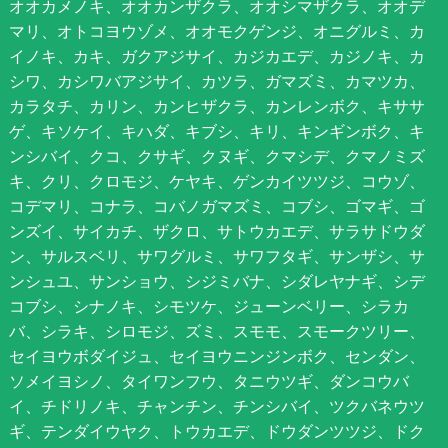
オオカメノキ、オオカンザクラ、オオシマザクラ、オオデ
マリ、オトコヨウゾメ、オオモクゲンジ、オニグルミ、カ
イノキ、カキ、ガクアジサイ、カジカエデ、カジノキ、カ
シワ、カシワバアジサイ、カツラ、ガマズミ、カマツカ、
カラタチ、カリン、カンヒザクラ、カンレンボク、キササ
ゲ、キソケイ、キハダ、キブシ、キリ、キンギンボク、キ
ンシバイ、クコ、クサギ、クヌギ、クマシデ、クマノミズ
キ、クリ、クロモジ、ケヤキ、ゲンカイツツジ、コウゾ、
コデマリ、コナラ、コバノガマズミ、コブシ、ゴマギ、ゴ
ンズイ、サイカチ、ザクロ、サトウカエデ、サラサドウダ
ン、サルスベリ、サワグルミ、サワフタギ、サンザシ、サ
ンシュユ、サンショウ、シジミバナ、シダレヤナギ、シデ
コブシ、シナノキ、シモツケ、ジューンベリー、シラカ
バ、シラキ、シロモジ、ズミ、スモモ、スモークツリー、
セイヨウボダイジュ、セイヨウニンジンボク、センダン、
ソメイヨシノ、タイワンフウ、タニウツギ、ダンコウバ
イ、チドリノキ、チャンチン、チンシバイ、ツクバネウツ
ギ、テンダイウヤク、トウカエデ、ドウダンツツジ、ドク