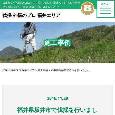
福井市など福井県全域エリアで庭木の伐採・剪定などの植木屋/造園
メニュー
屋をお探しなら【伐採 外構のプロ 福井エリア】へ
toggle
naviga
伐採 外構のプロ 福井エリア
施工事例
伐採 外構のプロ 福井エリア
>
施工実績
>
福井県坂井市で伐採を行いました。
2016.11.29
福井県坂井市で伐採を行いまし