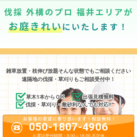
伐採 外構のプロ 福井エリアが
お庭きれい
にいたします！
雑草放置・枝伸び放題そんな状態でもご相談ください
遠隔地の伐採・草刈りもご相談受付中！
草木1本からＯＫ
出張見積無料
伐採・草刈り・敷砂利なんでも対応!!
050-1807-4906
お電話受付時間：8:00～18:00 不定休