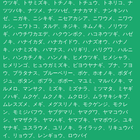
ウツギ、トサミズキ、トチノキ、トチュウ、トネリコ、ナ
ツツバキ、ナツメ、ナツハゼ、ナナカマド、ナンキンハ
ゼ、ニガキ、ニシキギ、ニセアカシア、ニワウメ、ニワウ
ルシ、ニワトコ、ヌルデ、ネジキ、ネムノキ、ノリウツ
ギ、ハウチワカエデ、ハクウンボク、ハコネウツギ、ハゼ
ノキ、ハナイカダ、ハナカイドウ、ハナズオウ、ハナノ
キ、ハナミズキ、ハマナス、ハリギリ、ハリグワ、ハルニ
レ、ハンカチノキ、ハンノキ、ヒメウツギ、ヒメシャラ、
ヒメリンゴ、ヒュウガミズキ、ビヨウヤナギ、ブナ、フヨ
ウ、プラタナス、ブルーベリー、ボケ、ホオノキ、ボダイ
ジュ、ボタン、ポプラ、ポポー、マユミ、マルバノキ、マ
ルメロ、マンサク、ミズキ、ミズナラ、ミツマタ、ミヤギ
ノハギ、ムクゲ、ムクノキ、ムクロジ、ムラサキシキブ、
ムレスズメ、メギ、メグスリノキ、モクゲンジ、モクレ
ン、モミジバフウ、ヤブデマリ、ヤマグワ、ヤマコウバ
シ、ヤマザクラ、ヤマハギ、ヤマブキ、ヤマボウシ、ユキ
ヤナギ、ユスラウメ、ユリノキ、ライラック、リキュウバ
イ、リョウブ、レンギョウ、ロウバイ