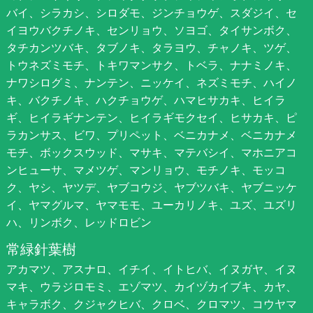
バイ、シラカシ、シロダモ、ジンチョウゲ、スダジイ、セ
イヨウバクチノキ、センリョウ、ソヨゴ、タイサンボク、
タチカンツバキ、タブノキ、タラヨウ、チャノキ、ツゲ、
トウネズミモチ、トキワマンサク、トベラ、ナナミノキ、
ナワシログミ、ナンテン、ニッケイ、ネズミモチ、ハイノ
キ、バクチノキ、ハクチョウゲ、ハマヒサカキ、ヒイラ
ギ、ヒイラギナンテン、ヒイラギモクセイ、ヒサカキ、ピ
ラカンサス、ビワ、プリペット、ベニカナメ、ベニカナメ
モチ、ボックスウッド、マサキ、マテバシイ、マホニアコ
ンヒューサ、マメツゲ、マンリョウ、モチノキ、モッコ
ク、ヤシ、ヤツデ、ヤブコウジ、ヤブツバキ、ヤブニッケ
イ、ヤマグルマ、ヤマモモ、ユーカリノキ、ユズ、ユズリ
ハ、リンボク、レッドロビン
常緑針葉樹
アカマツ、アスナロ、イチイ、イトヒバ、イヌガヤ、イヌ
マキ、ウラジロモミ、エゾマツ、カイヅカイブキ、カヤ、
キャラボク、クジャクヒバ、クロベ、クロマツ、コウヤマ