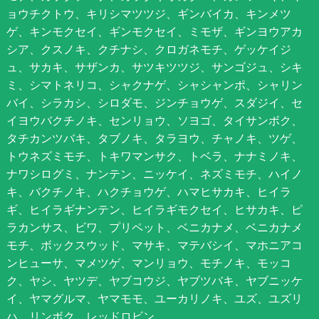
ョウチクトウ、キリシマツツジ、ギンバイカ、キンメツ
ゲ、キンモクセイ、ギンモクセイ、ミモザ、ギンヨウアカ
シア、クスノキ、クチナシ、クロガネモチ、ゲッケイジ
ュ、サカキ、サザンカ、サツキツツジ、サンゴジュ、シキ
ミ、シマトネリコ、シャクナゲ、シャシャンポ、シャリン
バイ、シラカシ、シロダモ、ジンチョウゲ、スダジイ、セ
イヨウバクチノキ、センリョウ、ソヨゴ、タイサンボク、
タチカンツバキ、タブノキ、タラヨウ、チャノキ、ツゲ、
トウネズミモチ、トキワマンサク、トベラ、ナナミノキ、
ナワシログミ、ナンテン、ニッケイ、ネズミモチ、ハイノ
キ、バクチノキ、ハクチョウゲ、ハマヒサカキ、ヒイラ
ギ、ヒイラギナンテン、ヒイラギモクセイ、ヒサカキ、ピ
ラカンサス、ビワ、プリペット、ベニカナメ、ベニカナメ
モチ、ボックスウッド、マサキ、マテバシイ、マホニアコ
ンヒューサ、マメツゲ、マンリョウ、モチノキ、モッコ
ク、ヤシ、ヤツデ、ヤブコウジ、ヤブツバキ、ヤブニッケ
イ、ヤマグルマ、ヤマモモ、ユーカリノキ、ユズ、ユズリ
ハ、リンボク、レッドロビン