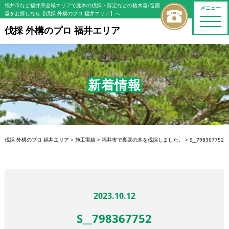
福井市など福井県全域エリアで庭木の伐採・剪定などの植木屋/造園
メニュー
屋をお探しなら【伐採 外構のプロ 福井エリア】へ
toggle
naviga
伐採 外構のプロ 福井エリア
新着情報
伐採 外構のプロ 福井エリア
>
施工実績
>
福井市で裏庭の木を伐採しました。
>
S__798367752
2023.10.12
S__798367752