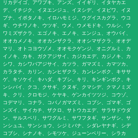
リカデイゴ、アワブキ、アンズ、イイギリ、イタヤカエ
デ、イチジク、イヌエンジュ、イヌシデ、イヌビワ、イヌ
ブナ、イボタノキ、イロハモミジ、ウグイスカグラ、ウコ
ギ、ウチワノキ、ウツギ、ウメ、ウメモドキ、ウルシ、ウ
ワミズザクラ、エゴノキ、エノキ、エンジュ、オウバイ、
オオカメノキ、オオカンザクラ、オオシマザクラ、オオデ
マリ、オトコヨウゾメ、オオモクゲンジ、オニグルミ、カ
イノキ、カキ、ガクアジサイ、カジカエデ、カジノキ、カ
シワ、カシワバアジサイ、カツラ、ガマズミ、カマツカ、
カラタチ、カリン、カンヒザクラ、カンレンボク、キササ
ゲ、キソケイ、キハダ、キブシ、キリ、キンギンボク、キ
ンシバイ、クコ、クサギ、クヌギ、クマシデ、クマノミズ
キ、クリ、クロモジ、ケヤキ、ゲンカイツツジ、コウゾ、
コデマリ、コナラ、コバノガマズミ、コブシ、ゴマギ、ゴ
ンズイ、サイカチ、ザクロ、サトウカエデ、サラサドウダ
ン、サルスベリ、サワグルミ、サワフタギ、サンザシ、サ
ンシュユ、サンショウ、シジミバナ、シダレヤナギ、シデ
コブシ、シナノキ、シモツケ、ジューンベリー、シラカ