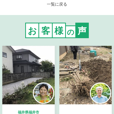
一覧に戻る
お
客
様
声
の
福井県福井市