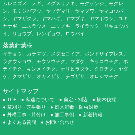
ムレスズメ、メギ、メグスリノキ、モクゲンジ、モクレ
ン、モミジバフウ、ヤブデマリ、ヤマグワ、ヤマコウバ
シ、ヤマザクラ、ヤマハギ、ヤマブキ、ヤマボウシ、ユキ
ヤナギ、ユスラウメ、ユリノキ、ライラック、リキュウバ
イ、リョウブ、レンギョウ、ロウバイ
落葉針葉樹
イチョウ、カラマツ、メタセコイア、ポンドサイプレス、
ラクウショウ、モウソウチク、マダケ、キッコウチク、ホ
テイチク、キンメイチク、ナリヒラダケ、クロチク、ヤダ
ケ、クマザサ、オカメザサ、チゴザサ、オロシマチク
サイトマップ
TOP
私達について
剪定・刈込
樹木伐採
草刈り・芝生張り
庭木消毒・防虫対策
外構工事・片付け
施工事例
新着情報
よくある質問
お問い合わせ