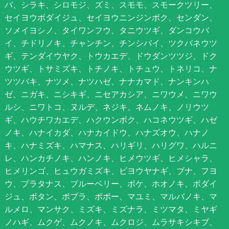
バ、シラキ、シロモジ、ズミ、スモモ、スモークツリー、
セイヨウボダイジュ、セイヨウニンジンボク、センダン、
ソメイヨシノ、タイワンフウ、タニウツギ、ダンコウバ
イ、チドリノキ、チャンチン、チンシバイ、ツクバネウツ
ギ、テンダイウヤク、トウカエデ、ドウダンツツジ、ドク
ウツギ、トサミズキ、トチノキ、トチュウ、トネリコ、ナ
ツツバキ、ナツメ、ナツハゼ、ナナカマド、ナンキンハ
ゼ、ニガキ、ニシキギ、ニセアカシア、ニワウメ、ニワウ
ルシ、ニワトコ、ヌルデ、ネジキ、ネムノキ、ノリウツ
ギ、ハウチワカエデ、ハクウンボク、ハコネウツギ、ハゼ
ノキ、ハナイカダ、ハナカイドウ、ハナズオウ、ハナノ
キ、ハナミズキ、ハマナス、ハリギリ、ハリグワ、ハルニ
レ、ハンカチノキ、ハンノキ、ヒメウツギ、ヒメシャラ、
ヒメリンゴ、ヒュウガミズキ、ビヨウヤナギ、ブナ、フヨ
ウ、プラタナス、ブルーベリー、ボケ、ホオノキ、ボダイ
ジュ、ボタン、ポプラ、ポポー、マユミ、マルバノキ、マ
ルメロ、マンサク、ミズキ、ミズナラ、ミツマタ、ミヤギ
ノハギ、ムクゲ、ムクノキ、ムクロジ、ムラサキシキブ、