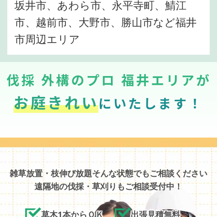
坂井市、あわら市、永平寺町、鯖江
市、越前市、大野市、勝山市など福井
市周辺エリア
伐採 外構のプロ 福井エリアが
お庭きれい
にいたします！
雑草放置・枝伸び放題そんな状態でもご相談ください
遠隔地の伐採・草刈りもご相談受付中！
草木1本からＯＫ
出張見積無料