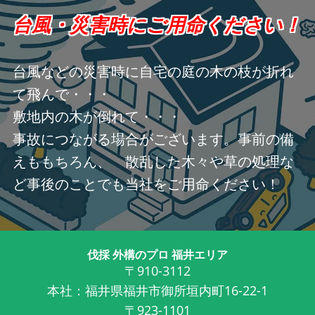
台風・災害時にご用命ください！
台風などの災害時に自宅の庭の木の枝が折れ
て飛んで・・・
敷地内の木が倒れて・・・
事故につながる場合がございます。事前の備
えももちろん、 散乱した木々や草の処理な
ど事後のことでも当社をご用命ください！
伐採 外構のプロ 福井エリア
〒910-3112
本社：福井県福井市御所垣内町16-22-1
〒923-1101