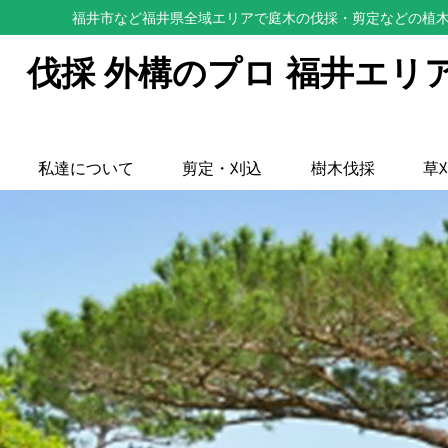
福井市など福井県全域エリアで庭木の伐採・剪定などの植木
伐採 外構のプロ 福井エリ
私達について
剪定・刈込
樹木伐採
草