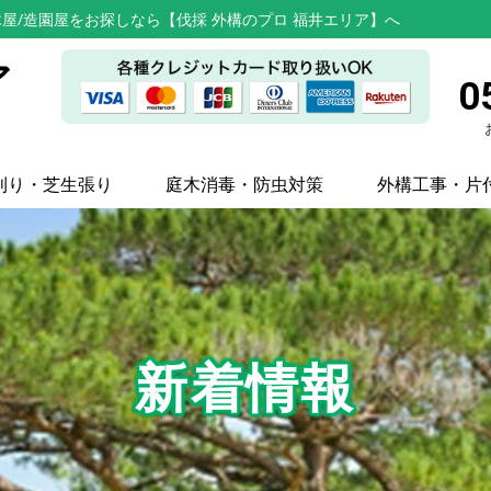
屋/造園屋をお探しなら【伐採 外構のプロ 福井エリア】へ
ア
0
刈り・芝生張り
庭木消毒・防虫対策
外構工事・片
新着情報