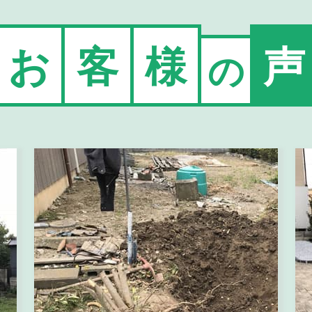
お
客
様
声
の