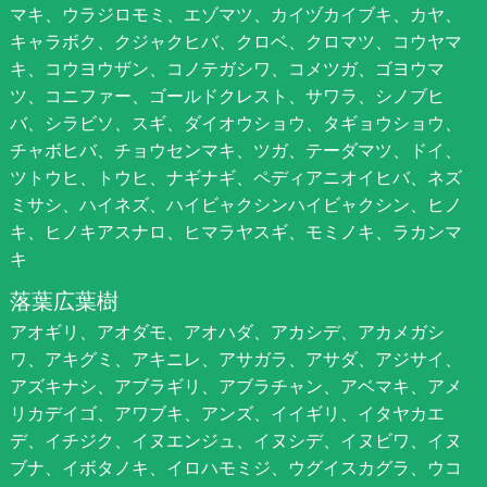
マキ、ウラジロモミ、エゾマツ、カイヅカイブキ、カヤ、
キャラボク、クジャクヒバ、クロベ、クロマツ、コウヤマ
キ、コウヨウザン、コノテガシワ、コメツガ、ゴヨウマ
ツ、コニファー、ゴールドクレスト、サワラ、シノブヒ
バ、シラビソ、スギ、ダイオウショウ、タギョウショウ、
チャボヒバ、チョウセンマキ、ツガ、テーダマツ、ドイ、
ツトウヒ、トウヒ、ナギナギ、ペディアニオイヒバ、ネズ
ミサシ、ハイネズ、ハイビャクシンハイビャクシン、ヒノ
キ、ヒノキアスナロ、ヒマラヤスギ、モミノキ、ラカンマ
キ
落葉広葉樹
アオギリ、アオダモ、アオハダ、アカシデ、アカメガシ
ワ、アキグミ、アキニレ、アサガラ、アサダ、アジサイ、
アズキナシ、アブラギリ、アブラチャン、アベマキ、アメ
リカデイゴ、アワブキ、アンズ、イイギリ、イタヤカエ
デ、イチジク、イヌエンジュ、イヌシデ、イヌビワ、イヌ
ブナ、イボタノキ、イロハモミジ、ウグイスカグラ、ウコ