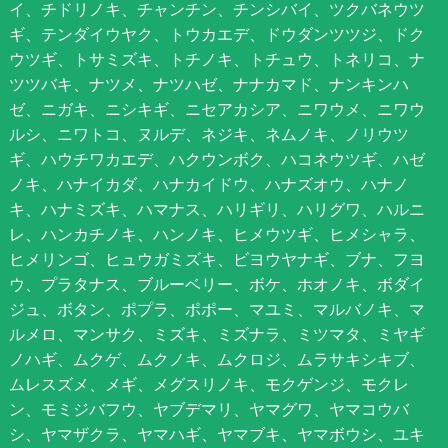
イ、チドリノキ、チャンチン、チンシバイ、ツクバネウツ
ギ、テンダイウヤク、トウカエデ、ドウダンツツジ、ドク
ウツギ、トサミズキ、トチノキ、トチュウ、トネリコ、ナ
ツツバキ、ナツメ、ナツハゼ、ナナカマド、ナンキンハ
ゼ、ニガキ、ニシキギ、ニセアカシア、ニワウメ、ニワウ
ルシ、ニワトコ、ヌルデ、ネジキ、ネムノキ、ノリウツ
ギ、ハウチワカエデ、ハクウンボク、ハコネウツギ、ハゼ
ノキ、ハナイカダ、ハナカイドウ、ハナズオウ、ハナノ
キ、ハナミズキ、ハマナス、ハリギリ、ハリグワ、ハルニ
レ、ハンカチノキ、ハンノキ、ヒメウツギ、ヒメシャラ、
ヒメリンゴ、ヒュウガミズキ、ビヨウヤナギ、ブナ、フヨ
ウ、プラタナス、ブルーベリー、ボケ、ホオノキ、ボダイ
ジュ、ボタン、ポプラ、ポポー、マユミ、マルバノキ、マ
ルメロ、マンサク、ミズキ、ミズナラ、ミツマタ、ミヤギ
ノハギ、ムクゲ、ムクノキ、ムクロジ、ムラサキシキブ、
ムレスズメ、メギ、メグスリノキ、モクゲンジ、モクレ
ン、モミジバフウ、ヤブデマリ、ヤマグワ、ヤマコウバ
シ、ヤマザクラ、ヤマハギ、ヤマブキ、ヤマボウシ、ユキ