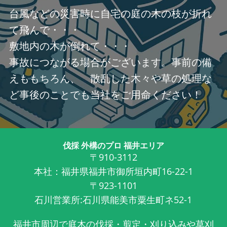
台風などの災害時に自宅の庭の木の枝が折れ
て飛んで・・・
敷地内の木が倒れて・・・
事故につながる場合がございます。事前の備
えももちろん、 散乱した木々や草の処理な
ど事後のことでも当社をご用命ください！
伐採 外構のプロ 福井エリア
〒910-3112
本社：福井県福井市御所垣内町16-22-1
〒923-1101
石川営業所:石川県能美市粟生町ネ52-1
福井市周辺で庭木の伐採・剪定・刈り込みや草刈