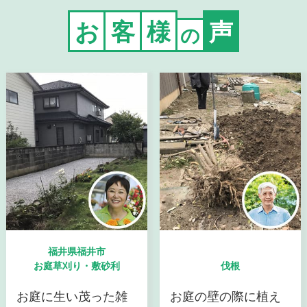
お
客
様
声
の
福井県福井市
お庭草刈り・敷砂利
伐根
お庭に生い茂った雑
お庭の壁の際に植え