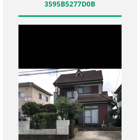
3595B5277D0B