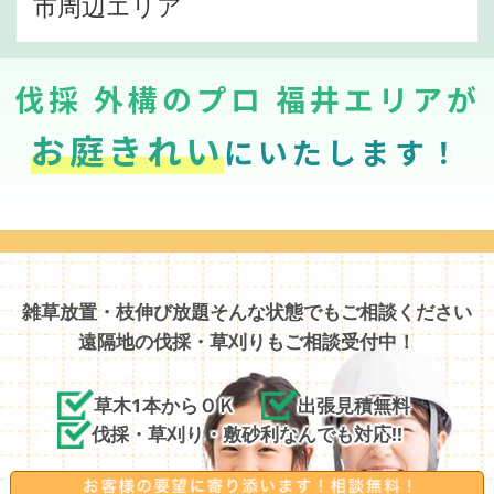
市周辺エリア
伐採 外構のプロ 福井エリアが
お庭きれい
にいたします！
雑草放置・枝伸び放題そんな状態でもご相談ください
遠隔地の伐採・草刈りもご相談受付中！
草木1本からＯＫ
出張見積無料
伐採・草刈り・敷砂利なんでも対応!!