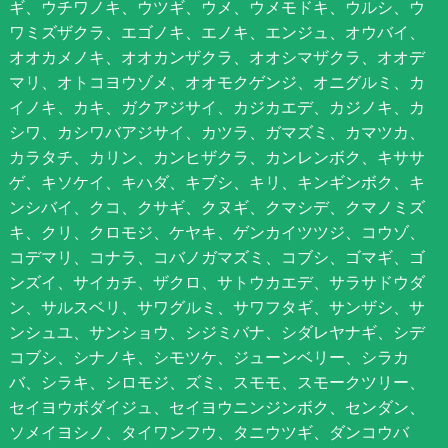
ギ、ウチワノキ、ウツギ、ウメ、ウメモドキ、ウルシ、ウ
ワミズザクラ、エゴノキ、エノキ、エンジュ、オウバイ、
オオカメノキ、オオカンザクラ、オオシマザクラ、オオデ
マリ、オトコヨウゾメ、オオモクゲンジ、オニグルミ、カ
イノキ、カキ、ガクアジサイ、カジカエデ、カジノキ、カ
シワ、カシワバアジサイ、カツラ、ガマズミ、カマツカ、
カラタチ、カリン、カンヒザクラ、カンレンボク、キササ
ゲ、キソケイ、キハダ、キブシ、キリ、キンギンボク、キ
ンシバイ、クコ、クサギ、クヌギ、クマシデ、クマノミズ
キ、クリ、クロモジ、ケヤキ、ゲンカイツツジ、コウゾ、
コデマリ、コナラ、コバノガマズミ、コブシ、ゴマギ、ゴ
ンズイ、サイカチ、ザクロ、サトウカエデ、サラサドウダ
ン、サルスベリ、サワグルミ、サワフタギ、サンザシ、サ
ンシュユ、サンショウ、シジミバナ、シダレヤナギ、シデ
コブシ、シナノキ、シモツケ、ジューンベリー、シラカ
バ、シラキ、シロモジ、ズミ、スモモ、スモークツリー、
セイヨウボダイジュ、セイヨウニンジンボク、センダン、
ソメイヨシノ、タイワンフウ、タニウツギ、ダンコウバ