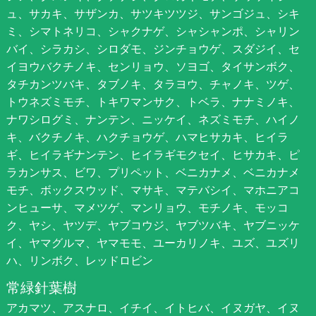
ュ、サカキ、サザンカ、サツキツツジ、サンゴジュ、シキ
ミ、シマトネリコ、シャクナゲ、シャシャンポ、シャリン
バイ、シラカシ、シロダモ、ジンチョウゲ、スダジイ、セ
イヨウバクチノキ、センリョウ、ソヨゴ、タイサンボク、
タチカンツバキ、タブノキ、タラヨウ、チャノキ、ツゲ、
トウネズミモチ、トキワマンサク、トベラ、ナナミノキ、
ナワシログミ、ナンテン、ニッケイ、ネズミモチ、ハイノ
キ、バクチノキ、ハクチョウゲ、ハマヒサカキ、ヒイラ
ギ、ヒイラギナンテン、ヒイラギモクセイ、ヒサカキ、ピ
ラカンサス、ビワ、プリペット、ベニカナメ、ベニカナメ
モチ、ボックスウッド、マサキ、マテバシイ、マホニアコ
ンヒューサ、マメツゲ、マンリョウ、モチノキ、モッコ
ク、ヤシ、ヤツデ、ヤブコウジ、ヤブツバキ、ヤブニッケ
イ、ヤマグルマ、ヤマモモ、ユーカリノキ、ユズ、ユズリ
ハ、リンボク、レッドロビン
常緑針葉樹
アカマツ、アスナロ、イチイ、イトヒバ、イヌガヤ、イヌ