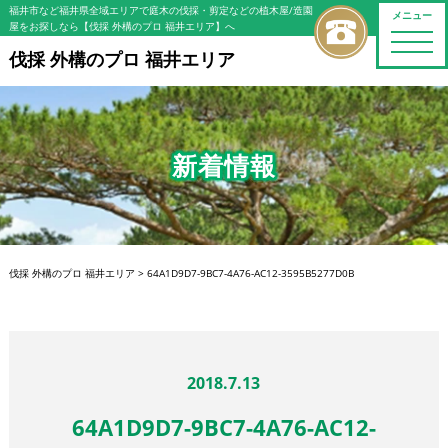
福井市など福井県全域エリアで庭木の伐採・剪定などの植木屋/造園
メニュー
屋をお探しなら【伐採 外構のプロ 福井エリア】へ
toggle
naviga
伐採 外構のプロ 福井エリア
新着情報
伐採 外構のプロ 福井エリア
>
64A1D9D7-9BC7-4A76-AC12-3595B5277D0B
2018.7.13
64A1D9D7-9BC7-4A76-AC12-